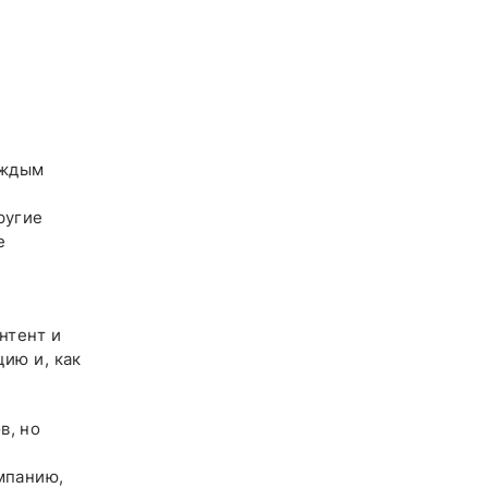
аждым
ругие
е
нтент и
ию и, как
в, но
мпанию,