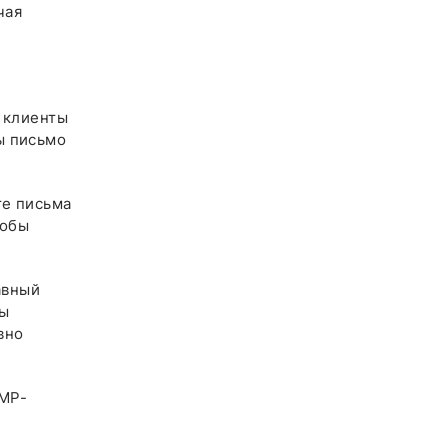
чая
 клиенты
ы письмо
е письма
тобы
авный
ны
вно
AMP-