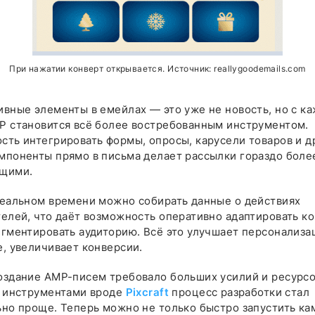
При нажатии конверт открывается. Источник: reallygoodemails.com
ивные элементы в емейлах — это уже не новость, но с к
P становится всё более востребованным инструментом.
сть интегрировать формы, опросы, карусели товаров и д
мпоненты прямо в письма делает рассылки гораздо боле
щими.
реальном времени можно собирать данные о действиях
елей, что даёт возможность оперативно адаптировать ко
гментировать аудиторию. Всё это улучшает персонализац
е, увеличивает конверсии.
оздание AMP-писем требовало больших усилий и ресурсо
с инструментами вроде
Pixcraft
процесс разработки стал
ьно проще. Теперь можно не только быстро запустить ка