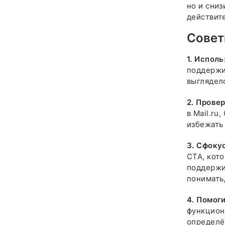
но и сниз
действит
Совет
1.
Исполь
поддержи
выглядело
2.
Провер
в Mail.ru
избежать
3.
Сфокус
CTA, кот
поддержив
понимать,
4.
Помоги
функцион
определё