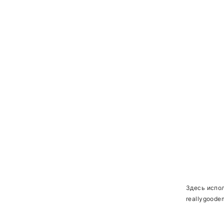
Здесь испол
reallygoode