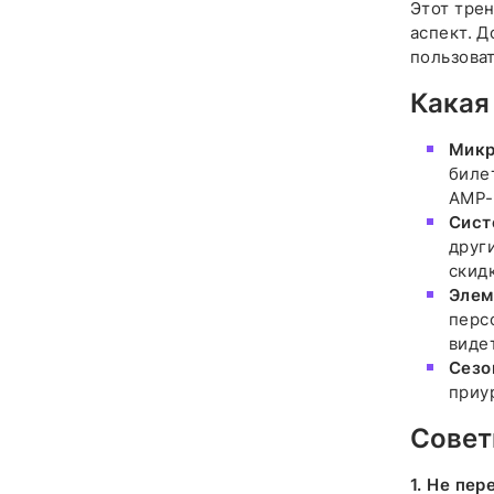
Этот тре
аспект. 
пользова
Какая
Микр
биле
AMP-
Сист
друг
скид
Элем
перс
виде
Сезо
приу
Совет
1.
Не пер