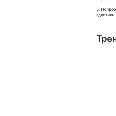
5.
Попроб
адаптивн
Тре