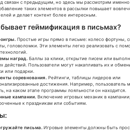
нд связан с предыдущим, но здесь мы рассмотрим именно
Добавление таких элементов в рассылки повышает вовлеч
телей и делает контент более интересным.
 бывает геймификация в письмах?
оигры.
Простые игры прямо в письме: колесо фортуны, с
ты, головоломки. Эти элементы легко реализовать с по
технологий.
емы наград.
Баллы за клики, открытие писем или выпол
их действий. Пользователи могут накапливать их и обмен
ки или подарки.
енты соревнования.
Рейтинги, таблицы лидеров или
онализированные достижения. Например, пользователь 
ть, на каком этапе программы лояльности он находится.
нные кампании.
Включение игровых механик в кампании
роченные к праздникам или событиям.
ы:
егружайте письма.
Игровые элементы должны быть прос