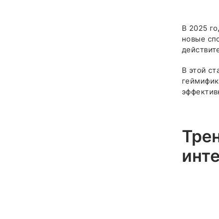
В 2025 го
новые сп
действит
В этой ст
геймифик
эффектив
Трен
инт