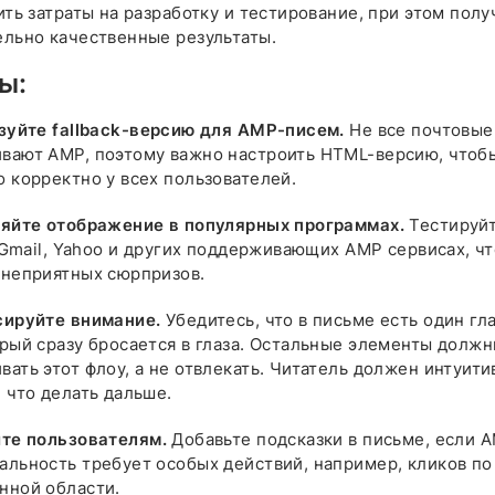
ить затраты на разработку и тестирование, при этом полу
ельно качественные результаты.
ы:
зуйте fallback-версию для AMP-писем.
Не все почтовые
вают AMP, поэтому важно настроить HTML-версию, чтоб
 корректно у всех пользователей.
яйте отображение в популярных программах.
Тестируйт
, Gmail, Yahoo и других поддерживающих AMP сервисах, ч
 неприятных сюрпризов.
ируйте внимание.
Убедитесь, что в письме есть один гл
орый сразу бросается в глаза. Остальные элементы долж
ать этот флоу, а не отвлекать. Читатель должен интуити
 что делать дальше.
те пользователям.
Добавьте подсказки в письме, если 
альность требует особых действий, например, кликов по
нной области.