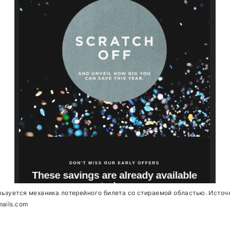
ьзуется механика лотерейного билета со стираемой областью. Источ
mails.com