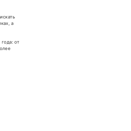
 искать
ках, а
 года: от
более