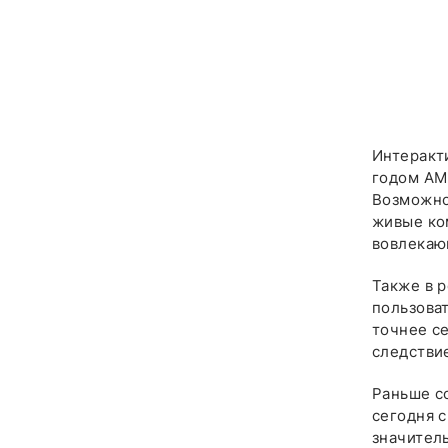
Интеракт
годом AM
Возможно
живые ко
вовлекаю
Также в 
пользоват
точнее се
следстви
Раньше с
сегодня 
значител