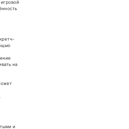
 игровой
ённость
кретч-
мощью
нение
ивать на
может
,
тыми и