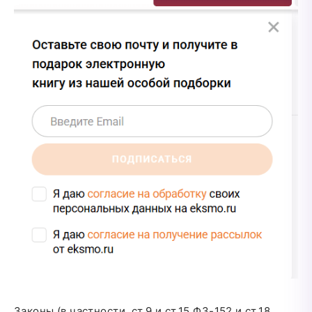
Законы (в частности, ст.9 и ст.15 ФЗ-152 и ст.18