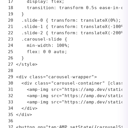
    display: flex;

    transition: transform 0.5s ease-in-out
  }

  .slide-0 { transform: translateX(0%); }

  .slide-1 { transform: translateX(-100%);
  .slide-2 { transform: translateX(-200%);
  .carousel-slide {

    min-width: 100%;

    flex: 0 0 auto;

  }

</style>

<div class="carousel-wrapper">

  <div class="carousel-container" [class]=
    <amp-img src="https://amp.dev/static/
    <amp-img src="https://amp.dev/static/
    <amp-img src="https://amp.dev/static/
  </div>

</div>

<button on="tap:AMP.setState({carouselStat