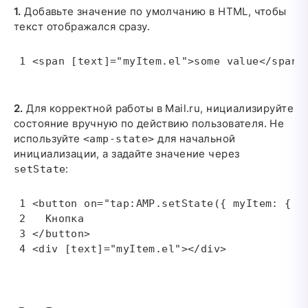
1.
Добавьте значение по умолчанию в HTML, чтобы
текст отображался сразу.
<span [text]="myItem.el">some value</span>
2.
Для корректной работы в Mail.ru, нициализируйте
состояние вручную по действию пользователя. Не
используйте
для начальной
<amp-state>
инициализации, а задайте значение через
:
setState
<button on="tap:AMP.setState({ myItem: { el
  Кнопка

</button>

<div [text]="myItem.el"></div>