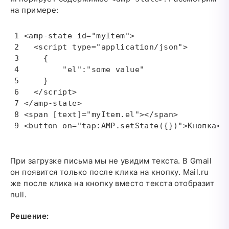
на примере:
<amp-state id="myItem">

  <script type="application/json">

    {

        "el":"some value"

    }

  </script>

</amp-state>

<span [text]="myItem.el"></span>

<button on="tap:AMP.setState({})">Кнопка</
При загрузке письма мы не увидим текста. В Gmail
он появится только после клика на кнопку. Mail.ru
же после клика на кнопку вместо текста отобразит
null.
Решение: