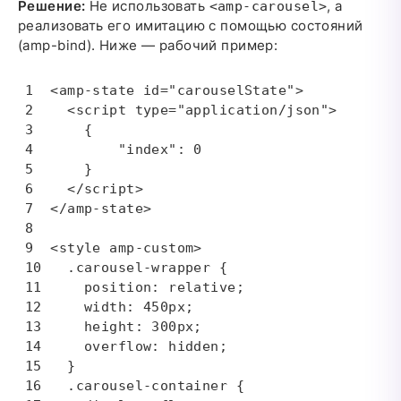
Решение:
Не использовать
, а
<amp-carousel>
реализовать его имитацию с помощью состояний
(amp-bind). Ниже — рабочий пример:
<amp-state id="carouselState">

  <script type="application/json">

    {

        "index": 0

    }

  </script>

</amp-state>

<style amp-custom>

  .carousel-wrapper {

    position: relative;

    width: 450px;

    height: 300px;

    overflow: hidden;

  }

  .carousel-container {
