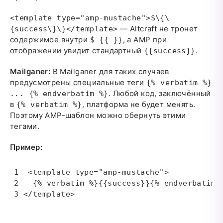
<template type="amp-mustache">$\{\
— Altcraft не тронет
{success\}\}</template>
содержимое внутри
, а AMP при
$ {{ }}
отображении увидит стандартный
.
{{success}}
Mailganer:
В Mailganer для таких случаев
предусмотрены специальные теги
{% verbatim %}
. Любой код, заключённый
... {% endverbatim %}
в
, платформа не будет менять.
{% verbatim %}
Поэтому AMP-шаблон можно обернуть этими
тегами.
Пример:
 <template type="amp-mustache">

  {% verbatim %}{{success}}{% endverbatim %
</template>