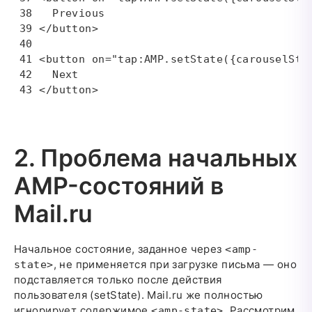
  Previous

</button>

<button on="tap:AMP.setState({carouselStat
  Next

</button>
2. Проблема начальных
AMP-состояний в
Mail.ru
Начальное состояние, заданное через
<amp-
, не применяется при загрузке письма — оно
state>
подставляется только после действия
пользователя (setState). Mail.ru же полностью
игнорирует содержимое
. Рассмотрим
<amp-state>