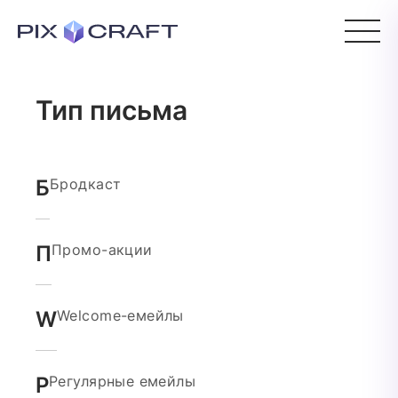
Тип письма
Б
Бродкаст
П
Промо-акции
W
Welcome-емейлы
Р
Регулярные емейлы